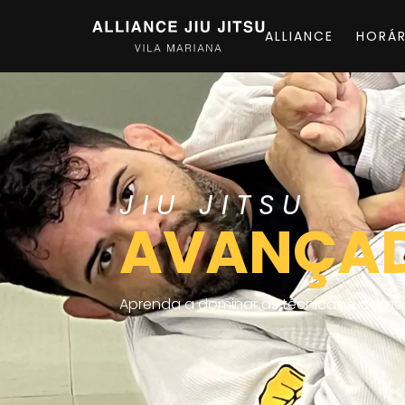
ALLIANCE
HORÁR
JIU JITSU
AVANÇA
Aprenda a dominar as técnicas e os mo