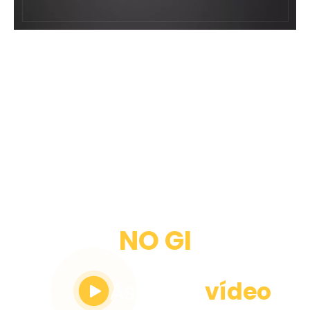
JIU JITSU
NO GI
Assita o
vídeo