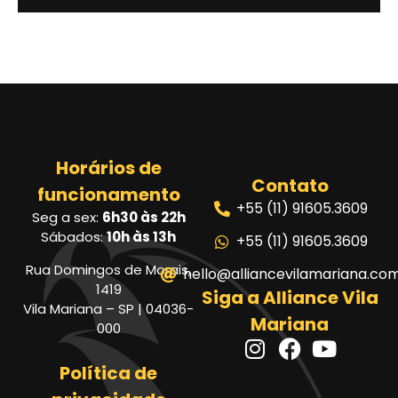
Horários de
Contato
funcionamento
+55 (11) 91605.3609
Seg a sex:
6h30 às 22h
Sábados:
10h às 13h
+55 (11) 91605.3609
Rua Domingos de Morais,
hello@alliancevilamariana.co
1419
Siga a Alliance Vila
Vila Mariana – SP | 04036-
Mariana
000
Política de