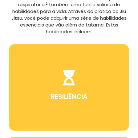
respiratória.É também uma fonte valiosa de
habilidades para a vida. Através da prática do Jiu
Jitsu, você pode adquirir uma série de habilidades
essenciais que vão além do tatame. Estas
habilidades incluem:
Jiu Jitsu ensina a perseverança diante dos
desafios, o que é uma habilidade
fundamental para superar obstáculos na
vida.
RESILIÊNCIA